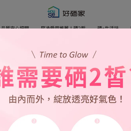
品質安心把關
昆凌愛用推薦！硒2皙
硒+生活誌
最新消息
硒+生活誌